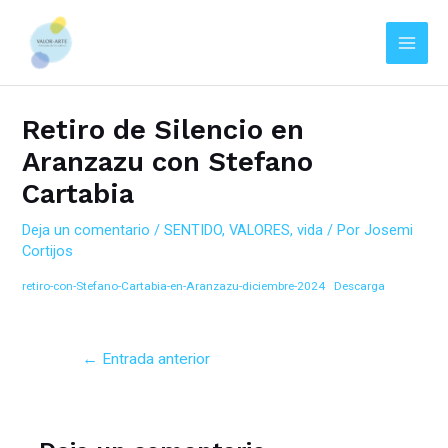
Main
Men
Ir
Navegación
al
de
Retiro de Silencio en
contenido
entradas
Aranzazu con Stefano
Cartabia
Deja un comentario
/
SENTIDO
,
VALORES
,
vida
/ Por
Josemi
Cortijos
retiro-con-Stefano-Cartabia-en-Aranzazu-diciembre-2024
Descarga
←
Entrada anterior