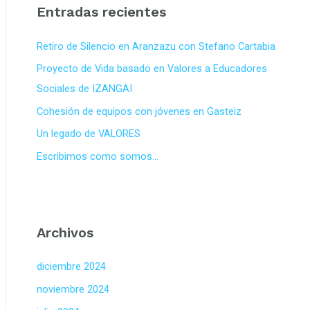
Entradas recientes
a
r
Retiro de Silencio en Aranzazu con Stefano Cartabia
p
Proyecto de Vida basado en Valores a Educadores
o
Sociales de IZANGAI
r
Cohesión de equipos con jóvenes en Gasteiz
:
Un legado de VALORES
Escribimos como somos…
Archivos
diciembre 2024
noviembre 2024