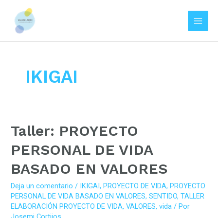
Main
Men
Ir
al
contenido
IKIGAI
Taller:
Taller: PROYECTO
PROYECTO
PERSONAL DE VIDA
PERSONAL
BASADO EN VALORES
DE
VIDA
Deja un comentario
/
IKIGAI
,
PROYECTO DE VIDA
,
PROYECTO
BASADO
PERSONAL DE VIDA BASADO EN VALORES
,
SENTIDO
,
TALLER
EN
ELABORACIÓN PROYECTO DE VIDA
,
VALORES
,
vida
/ Por
Josemi Cortijos