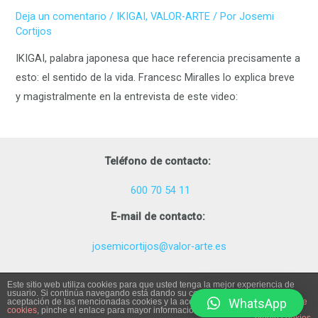
Deja un comentario
/
IKIGAI
,
VALOR-ARTE
/ Por
Josemi
Cortijos
IKIGAI, palabra japonesa que hace referencia precisamente a
esto: el sentido de la vida. Francesc Miralles lo explica breve
y magistralmente en la entrevista de este video:
Teléfono de contacto:
600 70 54 11
E-mail de contacto:
josemicortijos@valor-arte.es
Este sitio web utiliza cookies para que usted tenga la mejor experiencia de
usuario. Si continúa navegando está dando su consentimiento para la
WhatsApp
Valor-Arte Copyright © 2026
aceptación de las mencionadas cookies y la aceptación de nuestra
política de
cookies
, pinche el enlace para mayor información.