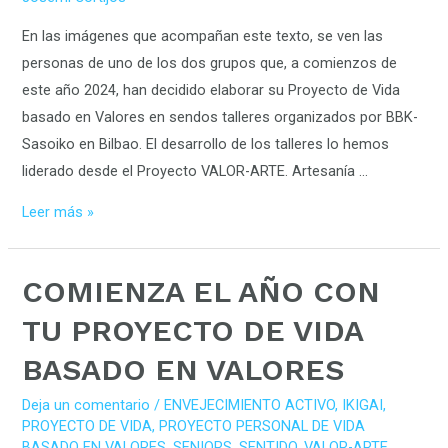
VALORES
En las imágenes que acompañan este texto, se ven las
personas de uno de los dos grupos que, a comienzos de
este año 2024, han decidido elaborar su Proyecto de Vida
basado en Valores en sendos talleres organizados por BBK-
Sasoiko en Bilbao. El desarrollo de los talleres lo hemos
liderado desde el Proyecto VALOR-ARTE. Artesanía …
Leer más »
COMIENZA
COMIENZA EL AÑO CON
EL
TU PROYECTO DE VIDA
AÑO
BASADO EN VALORES
CON
TU
Deja un comentario
/
ENVEJECIMIENTO ACTIVO
,
IKIGAI
,
PROYECTO
PROYECTO DE VIDA
,
PROYECTO PERSONAL DE VIDA
DE
BASADO EN VALORES
,
SENIORS
,
SENTIDO
,
VALOR-ARTE
,