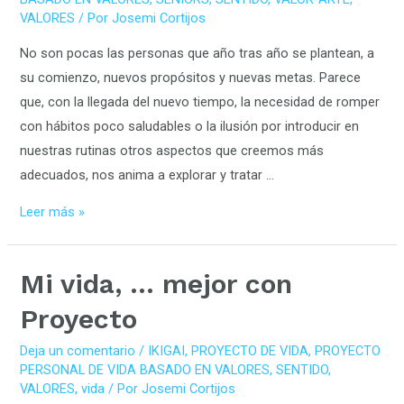
VALORES
/ Por
Josemi Cortijos
VIDA
BASADO
No son pocas las personas que año tras año se plantean, a
EN
su comienzo, nuevos propósitos y nuevas metas. Parece
VALORES
que, con la llegada del nuevo tiempo, la necesidad de romper
con hábitos poco saludables o la ilusión por introducir en
nuestras rutinas otros aspectos que creemos más
adecuados, nos anima a explorar y tratar …
Leer más »
Mi
Mi vida, … mejor con
vida,
Proyecto
…
mejor
Deja un comentario
/
IKIGAI
,
PROYECTO DE VIDA
,
PROYECTO
PERSONAL DE VIDA BASADO EN VALORES
,
SENTIDO
,
con
VALORES
,
vida
/ Por
Josemi Cortijos
Proyecto