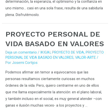
determinación, la esperanza, el optimismo y la confianza en
uno mismo… casi en una sola frase, resulta de una sabiduría
plena. Disfrutémoslo.
PROYECTO
PROYECTO PERSONAL DE
PERSONAL
VIDA BASADO EN VALORES
DE
VIDA
Deja un comentario
/
IKIGAI
,
PROYECTO DE VIDA
,
PROYECTO
PERSONAL DE VIDA BASADO EN VALORES
,
VALOR-ARTE
/
BASADO
Por
Josemi Cortijos
EN
VALORES
Podemos afirmar sin temor a equivocarnos que las
personas resultamos ciertamente curiosas en muchos
órdenes de la vida. Pero, quiero centrarme en uno de ellos
que me llama especialmente la atención: en el plano laboral,
y también incluso en el social, es muy general atender –con
ganas e ilusión muchas veces- a los proyectos y …