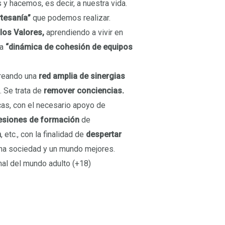
 y hacemos, es decir, a nuestra vida.
rtesanía”
que podemos realizar.
 los Valores,
aprendiendo a vivir en
la
“dinámica de cohesión de equipos
creando una
red amplia de sinergias
. Se trata de
remover conciencias.
cas, con el necesario apoyo de
esiones de
formación
de
n
, etc., con la finalidad de
despertar
na sociedad y un mundo mejores.
nal del mundo adulto (+18)