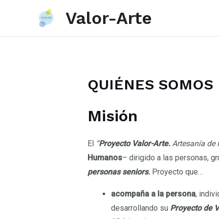
Valor-Arte
Ir
al
contenido
QUIÉNES SOMOS
Misión
El
“
Proyecto Valor-Arte.
Artesanía de l
Humanos
– dirigido a las personas, g
personas seniors
.
Proyecto que…
acompaña a la persona
, indi
desarrollando su
Proyecto
de V