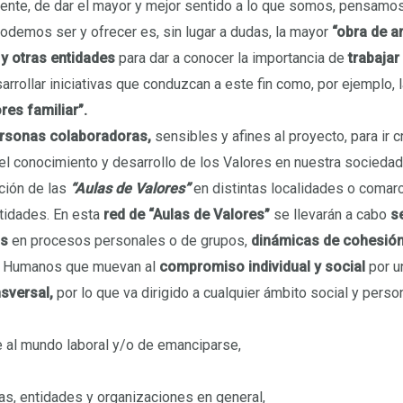
mente, de dar el mayor y mejor sentido a lo que somos, pensamos
podemos ser y ofrecer es, sin lugar a dudas, la mayor
“obra de a
y otras entidades
para dar a conocer la importancia de
trabajar
arrollar iniciativas que conduzcan a este fin como, por ejemplo, 
ores
familiar”.
ersonas colaboradoras,
sensibles y afines al proyecto, para ir 
el conocimiento y desarrollo de los Valores en nuestra sociedad
ación de las
“Aulas de Valores”
en distintas localidades o comar
ntidades. En esta
red de “Aulas de Valores”
se llevarán a cabo
s
s
en procesos personales o de grupos,
dinámicas de cohesió
s Humanos que muevan al
compromiso individual y social
por u
nsversal,
por lo que va dirigido a cualquier ámbito social y perso
e al mundo laboral y/o de emanciparse,
ias, entidades y organizaciones en general,