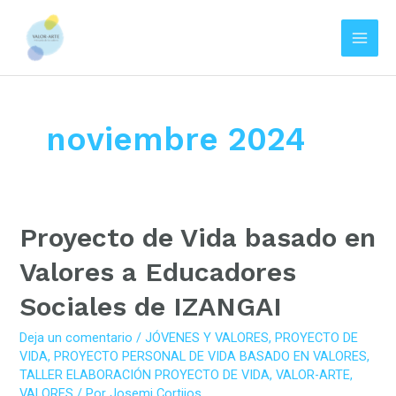
Main
Men
Ir
al
contenido
noviembre 2024
Proyecto de Vida basado en
Valores a Educadores
Sociales de IZANGAI
Deja un comentario
/
JÓVENES Y VALORES
,
PROYECTO DE
VIDA
,
PROYECTO PERSONAL DE VIDA BASADO EN VALORES
,
TALLER ELABORACIÓN PROYECTO DE VIDA
,
VALOR-ARTE
,
VALORES
/ Por
Josemi Cortijos