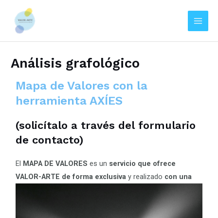
Main
Men
Ir
al
Análisis grafológico
contenido
Mapa de Valores con la
herramienta AXÍES
(solicítalo a través del formulario
de contacto)
El
MAPA DE VALORES
es un
servicio que ofrece
VALOR-ARTE de forma
exclusiva
y realizado
con una