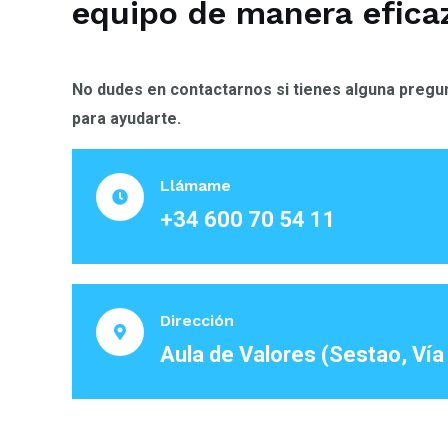
equipo
de manera efica
No dudes en contactarnos si tienes alguna pregu
para ayudarte.
Llámame
+34 600 70 54 11
Dirección
Aula de Valores (Sestao, Vía