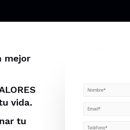
n mejor
VALORES
N
o
tu vida.
m
E
b
m
nar tu
r
a
T
e