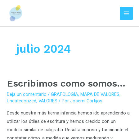
Main
Men
Ir
al
contenido
julio 2024
Escribimos
Escribimos como somos…
como
Deja un comentario
/
GRAFOLOGÍA
,
MAPA DE VALORES
,
somos…
Uncategorized
,
VALORES
/ Por
Josemi Cortijos
Desde nuestra más tierna infancia hemos ido aprendiendo a
utilizar los útiles de escritura y hemos crecido con un
modelo similar de caligrafía. Resulta curioso y fascinante el
constatar cómo, a medida que vamos madurando y