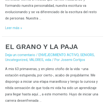
formando nuestra personalidad, nuestra escritura va
evolucionando y se va diferenciado de la escritura del resto
de personas. Nuestra …
Leer más »
EL
EL GRANO Y LA PAJA
GRANO
Deja un comentario
/
ENVEJECIMIENTO ACTIVO
,
SENIORS
,
Y
Uncategorized
,
VALORES
,
vida
/ Por
Josemi Cortijos
LA
A mis 63 primaveras, y en pleno otoño de la vida –una
PAJA
estación estupenda, por cierto-, acabo de prejubilarme. Me
dispongo a iniciar una etapa maravillosa y tengo la curiosa y
nítida sensación de que toda mi vida ha sido un aprendizaje
para llegar hasta aquí…, a este momento. Huyo de iniciar una
carrera desenfrenada …