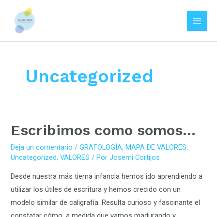
Main
Men
Ir
al
contenido
Uncategorized
Escribimos
Escribimos como somos…
como
Deja un comentario
/
GRAFOLOGÍA
,
MAPA DE VALORES
,
somos…
Uncategorized
,
VALORES
/ Por
Josemi Cortijos
Desde nuestra más tierna infancia hemos ido aprendiendo a
utilizar los útiles de escritura y hemos crecido con un
modelo similar de caligrafía. Resulta curioso y fascinante el
constatar cómo, a medida que vamos madurando y