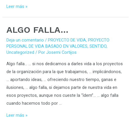
Leer más »
ALGO
ALGO FALLA…
FALLA…
Deja un comentario
/
PROYECTO DE VIDA
,
PROYECTO
PERSONAL DE VIDA BASADO EN VALORES
,
SENTIDO
,
Uncategorized
/ Por
Josemi Cortijos
Algo falla… … si nos dedicamos a darles vida a los proyectos
de la organización para la que trabajamos, … implicándonos,
… aportando ideas, … ofreciendo nuestro tiempo, ganas e
ilusiones, … algo falla, si dejamos parte de nuestra vida en
esos proyectos, aunque nos cueste la “ídem”… … algo falla
cuando hacemos todo por …
Leer más »