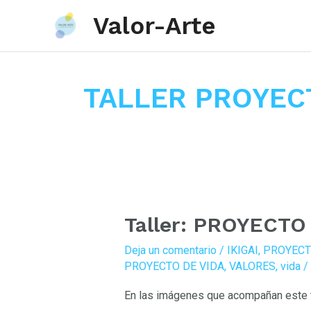
Valor-Arte
Ir
al
TALLER PROYEC
contenido
Taller: PROYECT
Taller:
PROYECTO
Deja un comentario
/
IKIGAI
,
PROYECT
PERSONAL
PROYECTO DE VIDA
,
VALORES
,
vida
/
DE
En las imágenes que acompañan este t
VIDA