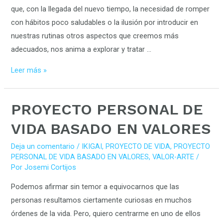
VALORES
que, con la llegada del nuevo tiempo, la necesidad de romper
con hábitos poco saludables o la ilusión por introducir en
nuestras rutinas otros aspectos que creemos más
adecuados, nos anima a explorar y tratar …
Leer más »
PROYECTO
PROYECTO PERSONAL DE
PERSONAL
VIDA BASADO EN VALORES
DE
VIDA
Deja un comentario
/
IKIGAI
,
PROYECTO DE VIDA
,
PROYECTO
PERSONAL DE VIDA BASADO EN VALORES
,
VALOR-ARTE
/
BASADO
Por
Josemi Cortijos
EN
VALORES
Podemos afirmar sin temor a equivocarnos que las
personas resultamos ciertamente curiosas en muchos
órdenes de la vida. Pero, quiero centrarme en uno de ellos