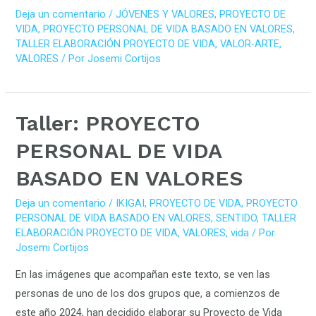
Deja un comentario
/
JÓVENES Y VALORES
,
PROYECTO DE
VIDA
,
PROYECTO PERSONAL DE VIDA BASADO EN VALORES
,
TALLER ELABORACIÓN PROYECTO DE VIDA
,
VALOR-ARTE
,
VALORES
/ Por
Josemi Cortijos
Taller:
Taller: PROYECTO
PROYECTO
PERSONAL DE VIDA
PERSONAL
BASADO EN VALORES
DE
VIDA
Deja un comentario
/
IKIGAI
,
PROYECTO DE VIDA
,
PROYECTO
BASADO
PERSONAL DE VIDA BASADO EN VALORES
,
SENTIDO
,
TALLER
EN
ELABORACIÓN PROYECTO DE VIDA
,
VALORES
,
vida
/ Por
Josemi Cortijos
VALORES
En las imágenes que acompañan este texto, se ven las
personas de uno de los dos grupos que, a comienzos de
este año 2024, han decidido elaborar su Proyecto de Vida