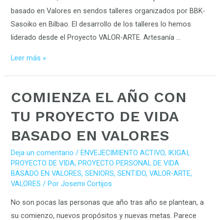
basado en Valores en sendos talleres organizados por BBK-
Sasoiko en Bilbao. El desarrollo de los talleres lo hemos
liderado desde el Proyecto VALOR-ARTE. Artesanía …
Leer más »
COMIENZA
COMIENZA EL AÑO CON
EL
TU PROYECTO DE VIDA
AÑO
BASADO EN VALORES
CON
TU
Deja un comentario
/
ENVEJECIMIENTO ACTIVO
,
IKIGAI
,
PROYECTO
PROYECTO DE VIDA
,
PROYECTO PERSONAL DE VIDA
DE
BASADO EN VALORES
,
SENIORS
,
SENTIDO
,
VALOR-ARTE
,
VALORES
/ Por
Josemi Cortijos
VIDA
BASADO
No son pocas las personas que año tras año se plantean, a
EN
su comienzo, nuevos propósitos y nuevas metas. Parece