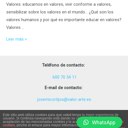
Valores: educarnos en valores, vivir conforme a valores,
sensibilizar sobre los valores en el mundo… ¿Qué son los
valores humanos y por qué es importante educar en valores?
Valores …
Leer más »
Teléfono de contacto:
600 70 54 11
E-mail de contacto:
josemicortijos@valor-arte.es
Este sitio web utiliza cookies para que usted tenga la mejor experiencia de
usuario. Si continúa navegando está dando su consentimiento para la
WhatsApp
Valor-Arte Copyright © 2026
aceptación de las mencionadas cookies y la aceptación de nuestra
política de
cookies
, pinche el enlace para mayor información.