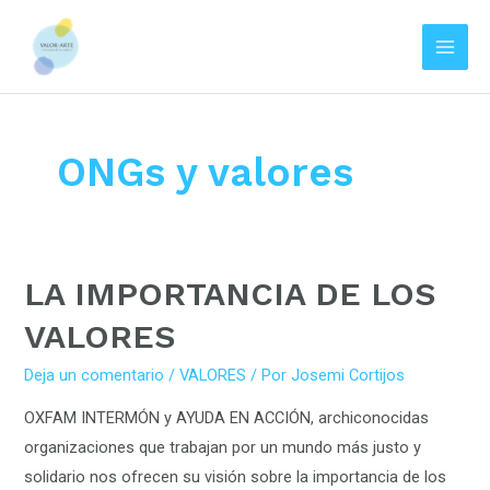
Main
Men
Ir
al
contenido
ONGs y valores
LA
LA IMPORTANCIA DE LOS
IMPORTANCIA
VALORES
DE
LOS
Deja un comentario
/
VALORES
/ Por
Josemi Cortijos
VALORES
OXFAM INTERMÓN y AYUDA EN ACCIÓN, archiconocidas
organizaciones que trabajan por un mundo más justo y
solidario nos ofrecen su visión sobre la importancia de los