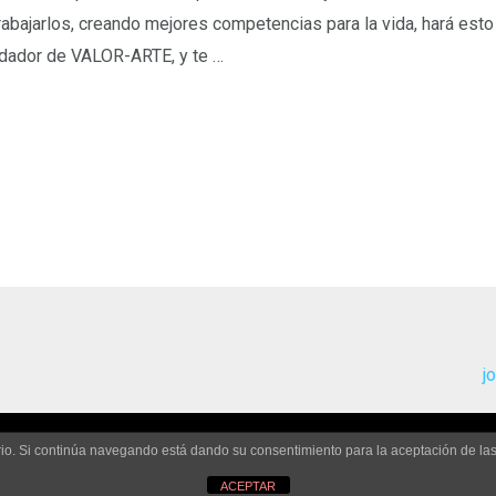
rabajarlos, creando mejores competencias para la vida, hará est
ndador de VALOR-ARTE, y te …
j
uario. Si continúa navegando está dando su consentimiento para la aceptación de l
Valor-Arte Copyright © 2026
ACEPTAR