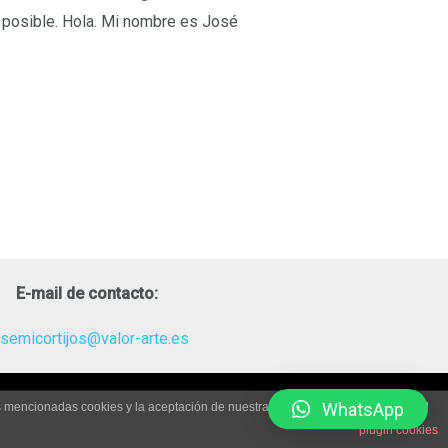
o posible. Hola. Mi nombre es José
E-mail de contacto:
osemicortijos@valor-arte.es
WhatsApp
as mencionadas cookies y la aceptación de nuestra
política de cookies
, pinche el
plugin cookies