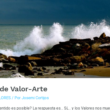
de Valor-Arte
LORES
/ Por
Josemi Cortijos
ntido es posible? La respuesta es… Sí,… y los Valores nos muestr